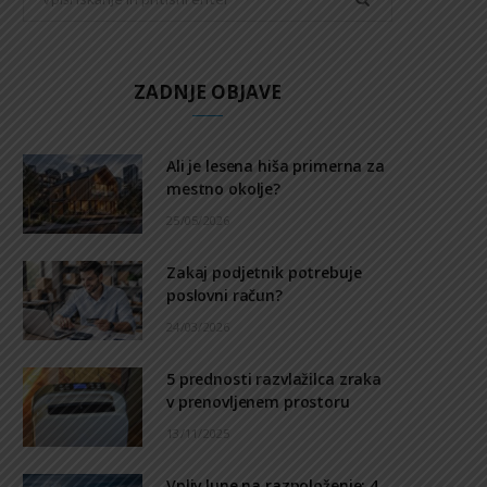
for:
ZADNJE OBJAVE
Ali je lesena hiša primerna za
mestno okolje?
25/05/2026
Zakaj podjetnik potrebuje
poslovni račun?
24/03/2026
5 prednosti razvlažilca zraka
v prenovljenem prostoru
13/11/2025
Vpliv lune na razpoloženje: 4