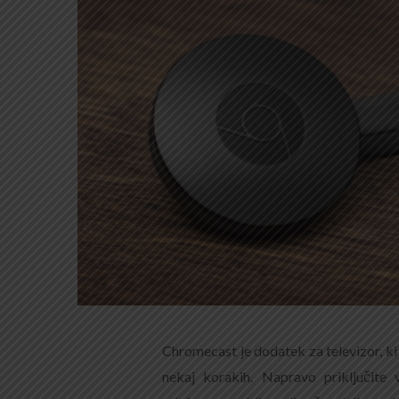
Chromecast je dodatek za televizor, ki 
nekaj korakih. Napravo priključite