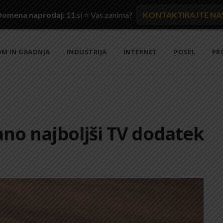
Domena naprodaj
: 11.si ⭐ Vas zanima?
KONTAKTIRAJTE NA
M IN GRADNJA
INDUSTRIJA
INTERNET
POSEL
PR
no najboljši TV dodatek