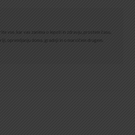
ite vse, kar vas zanima o lepoti in zdravju, prostem času,
riji, opremljanju doma, gradnji in o marsičem drugem.