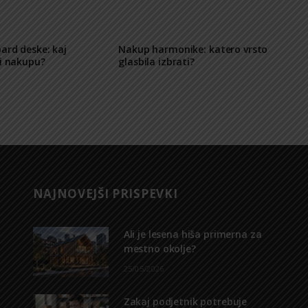
ard deske: kaj
Nakup harmonike: katero vrsto
ri nakupu?
glasbila izbrati?
NAJNOVEJŠI PRISPEVKI
Ali je lesena hiša primerna za
mestno okolje?
25/05/2026
Zakaj podjetnik potrebuje