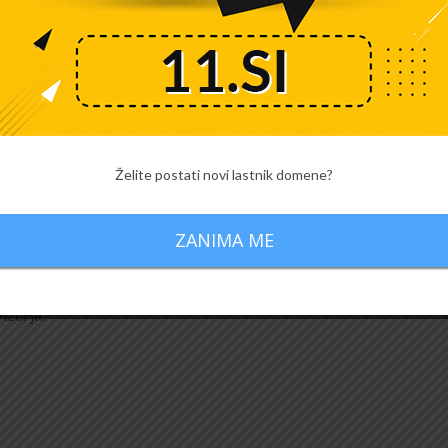
jinski upravljalnik. S pametnim telefonom torej poiščete
ajate ali ugasnete. Chromecast je zgolj posrednik pri
ski upravljalnik.
ačunalnikom ali tablico
Želite postati novi lastnik domene?
 tablici ali prenosnem računalniku. Na računalnik ali
alnik Chrome. Prek Chromove skrite funkcije se povežete
ZANIMA ME
alniški zaslon na televizijskega. Filmov vam tako ni več
ju vašega računalnika, saj vsebino preprosto v nekaj
izorja.