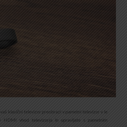
vaš klasični televizor preobrazi v pametni televizor v le
 v HDMI vhod televizorja in upravljate s pametnim