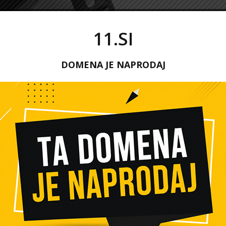
11.SI
DOMENA JE NAPRODAJ
opne, vendar bodo kmalu. Adapter preprosto povežete z
prek pametnega telefona, tablice ali računalnika. Pogoj
vajanje vsebine na televiziji
zava zagotovo deluje. Adapter vtaknite v HDMI vhod in
fonu. Vzemimo za primer predvajanje videoposnetka iz
ste aplikacijo YouTube na vašem telefonu. Sedaj kliknite
pravi ukaz, naj vsebino predvaja na zaslonu vašega
acijo Youtube na mobilni napravi s televizorjem.