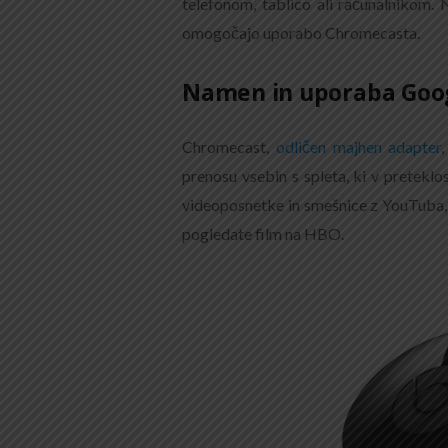
telefonom, tablico ali računalnikom. 
omogočajo uporabo Chromecasta.
Namen in uporaba Goo
Chromecast,
odličen majhen adapter
prenosu vsebin s spleta, ki v preteklos
videoposnetke in smešnice z YouTuba, p
pogledate film na HBO.