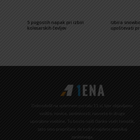
5 pogostih napak pri izbiri
Izbira snowbo
kolesarskih čevljev
upoštevati p
Dobrodošli na spletnem portalu 11.si, kjer objavljamo
vodiče, novice, zanimivosti, nasvete in druge
uporabne vsebine. Tu boste našli članke vseh tematik,
zato smo prepričani, da tudi vi najdete marsikaj
zanimivega.