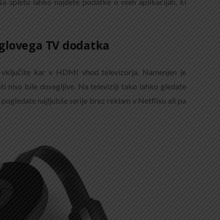
Na spletu lahko najdete podatke o vseh aplikacijah, ki
glovega TV dodatka
, vključite kar v HDMI vhod televizorja. Namenjen je
ti niso bile dosegljive. Na televiziji tako lahko gledate
ogledate najljubše serije brez reklam v Netflixu ali pa