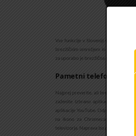
Vse funkcije v Sloveniji še niso dost
brezžičnim omrežjem in ga upravljate 
za uporabo je brezžična povezava.
Pametni telefon in pred
Najprej preverite, ali brezžična pove
zaženite izbrano aplikacijo na tele
aplikacije YouTube. Odprli in zagnali 
na ikono za Chromecast in dajte na
televizorja. Naprava bo povezala aplik