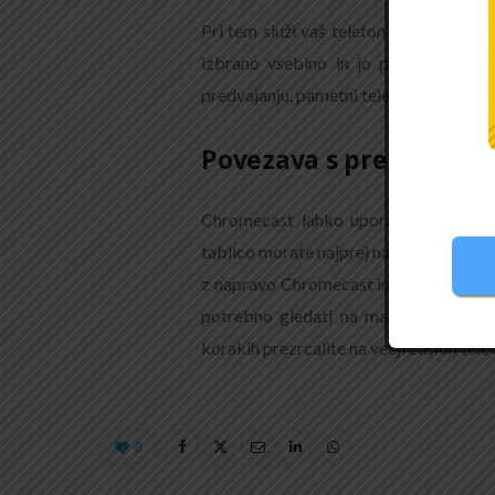
Pri tem služi vaš telefon zgolj kot dal
izbrano vsebino in jo po želji predv
predvajanju, pametni telefon pa je daljin
Povezava s prenosnim r
Chromecast lahko uporabljate tudi na
tablico morate najprej namestiti brsk
z napravo Chromecast in zrcalite račun
potrebno gledati na manjšem monitor
korakih prezrcalite na večji zaslon telev
0