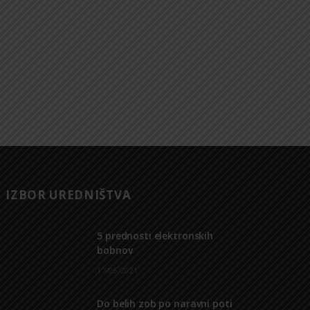
IZBOR UREDNIŠTVA
5 prednosti elektronskih
bobnov
17/05/2021
Do belih zob po naravni poti