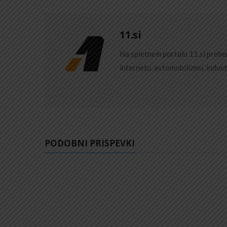
11.si
Na spletnem portalu 11.si preber
internetu, avtomobilizmu, indust
PODOBNI PRISPEVKI