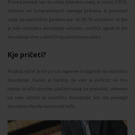
Pravna pomoč vas bo stala bistveno manj, le nekaj 100 €,
odvisno od kompleksnosti samega primera. A povedati
velja, da statistično gledano kar do 80 % voznikom, ki jim
je bilo vozniško dovoljenje odvzeto, sodišče ugodi in jim
dovoljenje vrne z določitvijo preizkusne dobe.
Kje pričeti?
Prejšnji večer je bil za vas naporen in izgubili ste vozniško
dovoljenje. Kazen je takšna, da vam je policist na licu
mesta izročil obsežen plačilni nalog za prekršek, obenem
pa vam odvzel še vozniško dovoljenje, ker ste presegli
dovoljeno število kazenskih točk.