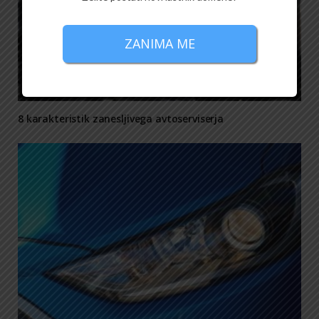
ZANIMA ME
8 karakteristik zanesljivega avtoserviserja