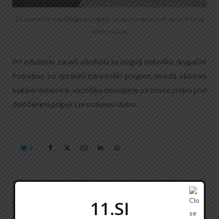
Za povrnitev vozniškega dovoljenja boste morda morali opraviti tečaj
varne vožnje.
Pri odvzemu zaradi alkohola so pogoji nekoliko drugačni.
Potrebno bo opraviti zdravniški pregled, morda obiskati
kakšne delavnice, vozniško dovoljenje pa boste prejeli pod
določenimi pogoji s preizkusno dobo.
0
11.SI