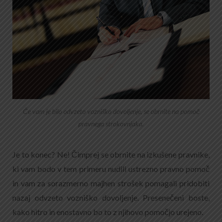
Če vam je bilo odvzeto vozniško dovoljenje, se obrnite na pomoč
pravnega strokovnjaka.
Je to konec? Ne! Čimprej se obrnite na izkušene pravnike,
ki vam bodo v tem primeru nudili ustrezno pravno pomoč
in vam za sorazmerno majhen strošek pomagali pridobiti
nazaj odvzeto vozniško dovoljenje. Presenečeni boste,
kako hitro in enostavno bo to z njihovo pomočjo urejeno.