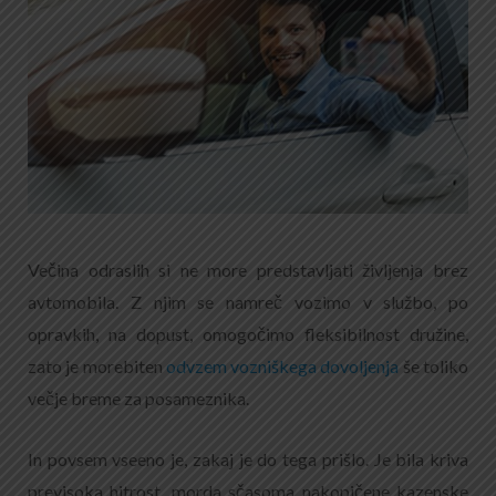
Večina odraslih si ne more predstavljati življenja brez
avtomobila. Z njim se namreč vozimo v službo, po
opravkih, na dopust, omogočimo fleksibilnost družine,
zato je morebiten
odvzem vozniškega dovoljenja
še toliko
večje breme za posameznika.
In povsem vseeno je, zakaj je do tega prišlo. Je bila kriva
previsoka hitrost, morda sčasoma nakopičene kazenske