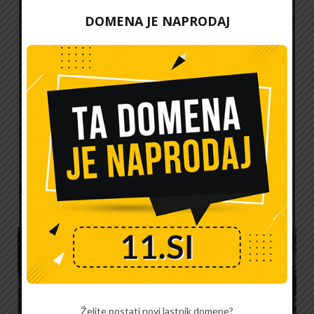
11.si
DOMENA JE NAPRODAJ
Na spletnem portalu 11.si preberite
vse, kar vas zanima o lepoti in zdravju, prostem
času, internetu, avtomobilizmu, industriji,
opremljanju doma, gradnji in o marsičem drugem.
PODOBNI PRISPEVKI
Želite postati novi lastnik domene?