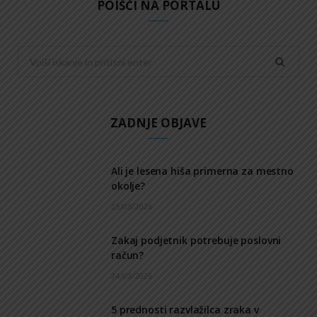
POIŠČI NA PORTALU
Search
for:
ZADNJE OBJAVE
Ali je lesena hiša primerna za mestno
okolje?
25/05/2026
Zakaj podjetnik potrebuje poslovni
račun?
24/03/2026
5 prednosti razvlažilca zraka v