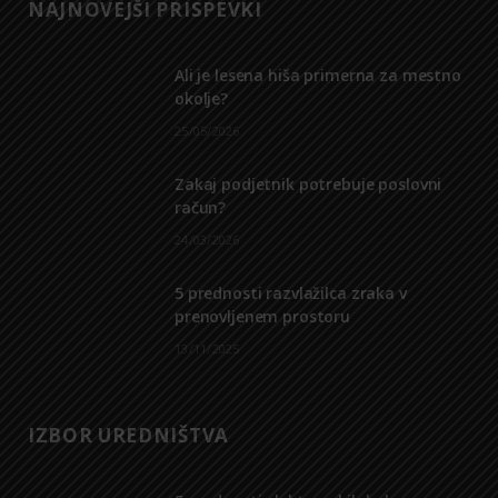
NAJNOVEJŠI PRISPEVKI
b
i
a
u
e
o
t
g
b
d
Ali je lesena hiša primerna za mestno
okolje?
o
t
r
e
I
25/05/2026
k
e
a
n
r
m
Zakaj podjetnik potrebuje poslovni
račun?
)
24/03/2026
5 prednosti razvlažilca zraka v
prenovljenem prostoru
13/11/2025
IZBOR UREDNIŠTVA