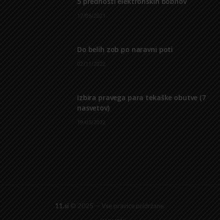
5 prednosti elektronskih bobnov
17/05/2021
Do belih zob po naravni poti
02/11/2022
Izbira pravega para tekaške obutve (7
nasvetov)
19/05/2022
11.si
© 2025 — Vse pravice pridržane.