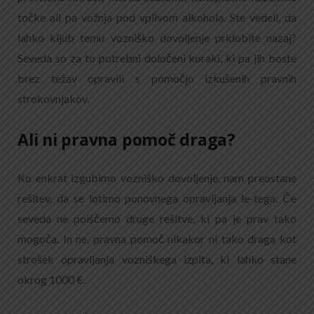
točke ali pa vožnja pod vplivom alkohola. Ste vedeli, da
lahko kljub temu vozniško dovoljenje pridobite nazaj?
Seveda so za to potrebni določeni koraki, ki pa jih boste
brez težav opravili s pomočjo izkušenih pravnih
strokovnjakov.
Ali ni pravna pomoč draga?
Ko enkrat izgubimo vozniško dovoljenje, nam preostane
rešitev, da se lotimo ponovnega opravljanja le-tega. Če
seveda ne poiščemo druge rešitve, ki pa je prav tako
mogoča. In ne, pravna pomoč nikakor ni tako draga kot
strošek opravljanja vozniškega izpita, ki lahko stane
okrog 1000 €.