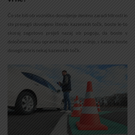
Če ste bili ob vozniško dovoljenje denimo zaradi hitrosti in
ste presegli dovoljeno število kazenskih točk, boste le-to
skoraj zagotovo prejeli nazaj ob pogoju, da boste v
določenem času opravili tečaj varne vožnje, s katero boste
dosegli izbris nekaj kazenskih točk.