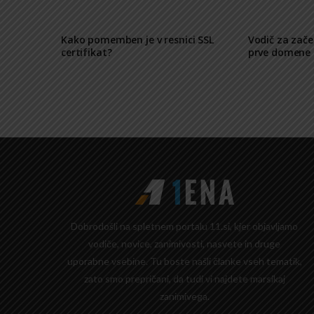
Kako pomemben je v resnici SSL
Vodič za zače
certifikat?
prve domene
Dobrodošli na spletnem portalu 11.si, kjer objavljamo
vodiče, novice, zanimivosti, nasvete in druge
uporabne vsebine. Tu boste našli članke vseh tematik,
zato smo prepričani, da tudi vi najdete marsikaj
zanimivega.