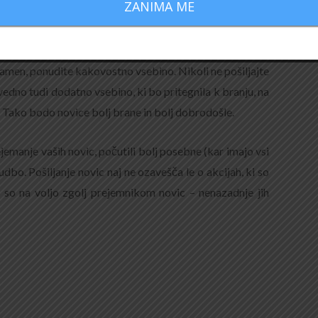
ZANIMA ME
jem novic nikar ne pretiravajte.
namen, ponudite kakovostno vsebino. Nikoli ne pošiljajte
edno tudi dodatno vsebino, ki bo pritegnila k branju, na
. Tako bodo novice bolj brane in bolj dobrodošle.
rejemanje vaših novic, počutili bolj posebne (kar imajo vsi
bo. Pošiljanje novic naj ne ozavešča le o akcijah, ki so
ki so na voljo zgolj prejemnikom novic – nenazadnje jih