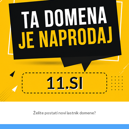
l, da klikne nanj ter pošto odpre.
di v primeru, da imate dejansko skoraj vsak dan kak nov
akaj? Ker se vas bodo prejemniki sicer naveličali. Kar
ičnih ponudnikov bonov oziroma skupinskih nakupov
o odprete.
Želite postati novi lastnik domene?