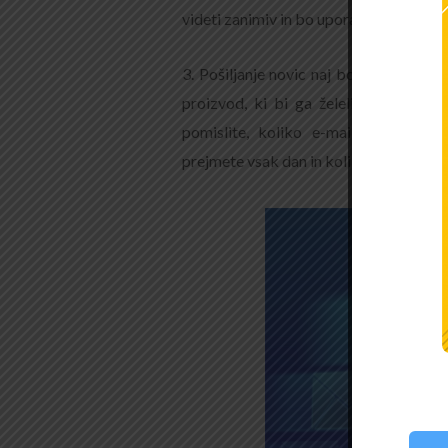
videti zanimiv in bo uporabnika prepriča
3. Pošiljanje novic naj bo zmerno, tu
proizvod, ki bi ga želeli ponuditi. Z
pomislite, koliko e-mailov od razl
prejmete vsak dan in koliko jih dejansk