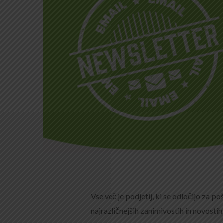
Vse več je podjetij, ki se odločijo za poš
najrazličnejših zanimivostih in novostih.