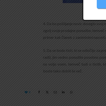
S pošiljan
4. Da bo pošiljanje novic doseglo svoj 
zgolj svoje prodajne ponudbe, temveč v
primer kak članek z zanimivimi nasveti
5. Da se bodo tisti, ki se odločijo za p
radi), jim vedno ponudite posebno ponud
na voljo vsem, temveč tudi o tistih, 
boste tako dobili še več.
0