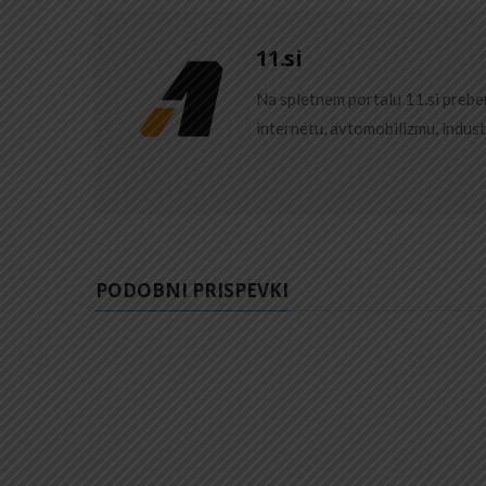
11.si
Na spletnem portalu 11.si preber
internetu, avtomobilizmu, indust
PODOBNI PRISPEVKI