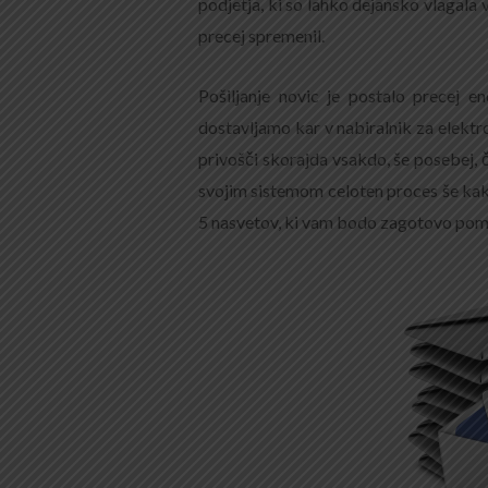
podjetja, ki so lahko dejansko vlagala v 
precej spremenil.
Pošiljanje novic je postalo precej e
dostavljamo kar v nabiralnik za elektr
privošči skorajda vsakdo, še posebej, 
svojim sistemom celoten proces še kak
5 nasvetov, ki vam bodo zagotovo pomag