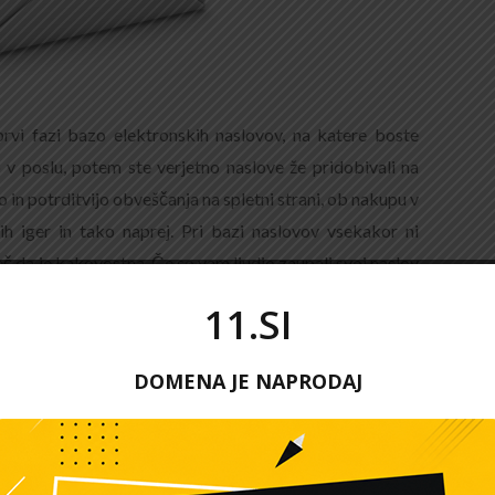
prvi fazi bazo elektronskih naslovov, na katere boste
o v poslu, potem ste verjetno naslove že pridobivali na
jo in potrditvijo obveščanja na spletni strani, ob nakupu v
nih iger in tako naprej. Pri bazi naslovov vsekakor ni
č da je kakovostna. Če so vam ljudje zaupali svoj naslov
elefone, se bo za sodelovanje odločil marsikdo, ki ga vaša
11.SI
rudite se torej pridobiti kakovostno bazo, pa tudi, če
DOMENA JE NAPRODAJ
šiljatelja ter z naslovom vsebine »Novice« vam ne more
ite blagovno znamko ali podjetje, v imenu katerega bodo
nje novic vsakič izberite naslov, ki bo že v nabiralniku