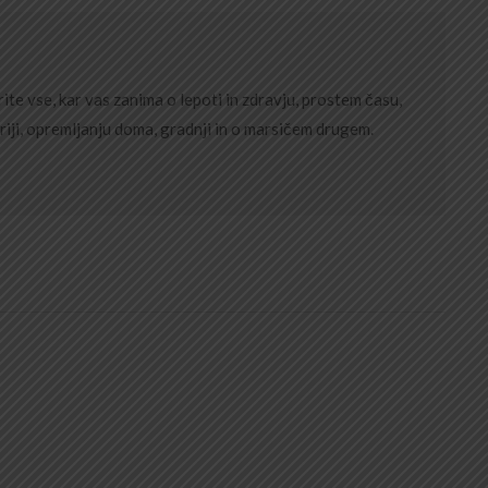
ite vse, kar vas zanima o lepoti in zdravju, prostem času,
riji, opremljanju doma, gradnji in o marsičem drugem.