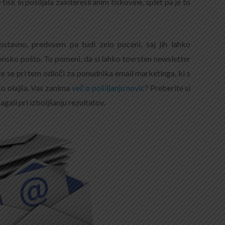
tisk in pošiljala zainteresiranim tiskovine, splet pa je to
nostavno, predvsem pa tudi zelo poceni, saj jih lahko
onsko pošto. To pomeni, da si lahko tovrsten newsletter
če se pri tem odloči za ponudnika email marketinga, ki s
o olajša. Vas zanima
več o pošiljanju novic
? Preberite si
ali pri izboljšanju rezultatov.