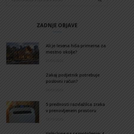
for:
ZADNJE OBJAVE
Ali je lesena hiša primerna za
mestno okolje?
25/05/2026
Zakaj podjetnik potrebuje
poslovni račun?
24/03/2026
5 prednosti razvlažilca zraka
v prenovljenem prostoru
13/11/2025
Vpliv lune na razpoloženje: 4