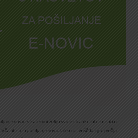
iljanje novic, s katerimi želijo svoje stranke informirati o
 Včasih so si pošiljanje novic lahko privoščila zgolj večja