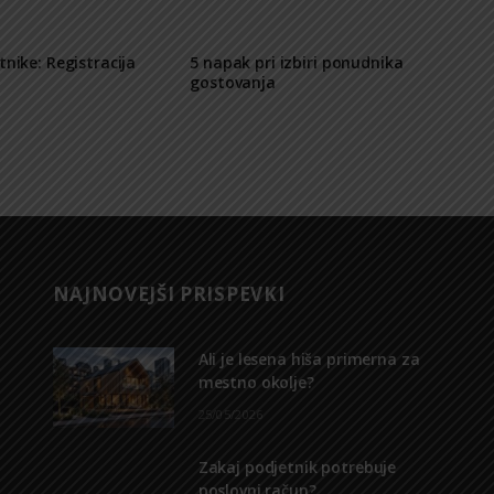
tnike: Registracija
5 napak pri izbiri ponudnika
gostovanja
NAJNOVEJŠI PRISPEVKI
Ali je lesena hiša primerna za
mestno okolje?
25/05/2026
Zakaj podjetnik potrebuje
poslovni račun?