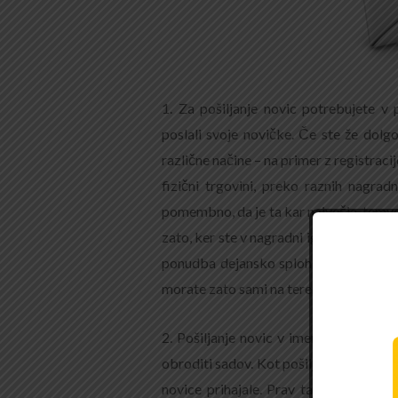
1. Za pošiljanje novic potrebujete v 
poslali svoje novičke. Če ste že dolg
različne načine – na primer z registraci
fizični trgovini, preko raznih nagrad
pomembno, da je ta kar največja, temve
zato, ker ste v nagradni igri ponujali t
ponudba dejansko sploh ne zanima. Pot
morate zato sami na teren.
2. Pošiljanje novic v imenu »Info« po
obroditi sadov. Kot pošiljatelja naved
novice prihajale. Prav tako za pošilja